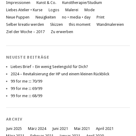
Impressionen
Kunst & Co.
Kunsttherapie/Studium
Liebes Atelier • Kurse
Logos
Malerei
Mode
Neue Puppen
Neuigkeiten
no • media • day
Print
Selber kreativ werden
Skizzen
this moment
Wandmalereien
Ziel der Woche – 2017
Zu erwerben
NEUESTE BEITRÄGE
Liebes Brief – Ein wenig Seelengold für Dich?
2024 – Revitalisierung der HP und einem kleinen Rückblick
99 for me ::: 70/99
99 for me ::: 69/99
99 for me ::: 68/99
ARCHIV
Juni 2025
März 2024
Juni 2021
Mai 2021
April 2021
März 2021
Februar 2021
Januar 2021
April 2020