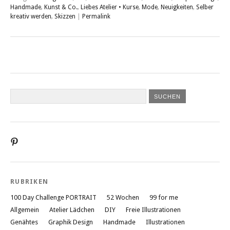
Handmade
,
Kunst & Co.
,
Liebes Atelier • Kurse
,
Mode
,
Neuigkeiten
,
Selber
kreativ werden
,
Skizzen
|
Permalink
Profil
von
liebesatelier
auf
Pinterest
RUBRIKEN
anzeigen
100 Day Challenge PORTRAIT
52 Wochen
99 for me
Allgemein
Atelier Lädchen
DIY
Freie Illustrationen
Genähtes
Graphik Design
Handmade
Illustrationen