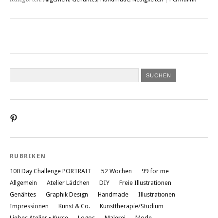
Profil
von
liebesatelier
auf
Pinterest
RUBRIKEN
anzeigen
100 Day Challenge PORTRAIT
52 Wochen
99 for me
Allgemein
Atelier Lädchen
DIY
Freie Illustrationen
Genähtes
Graphik Design
Handmade
Illustrationen
Impressionen
Kunst & Co.
Kunsttherapie/Studium
Liebes Atelier • Kurse
Logos
Malerei
Mode