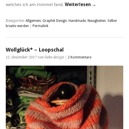
welches ich am Himmel fand.
Weiterlesen →
Kategorien:
Allgemein
,
Graphik Design
,
Handmade
,
Neuigkeiten
,
Selber
kreativ werden
|
Permalink
Wollglück* – Loopschal
12. Dezember 2017 von liebe design |
2 Kommentare