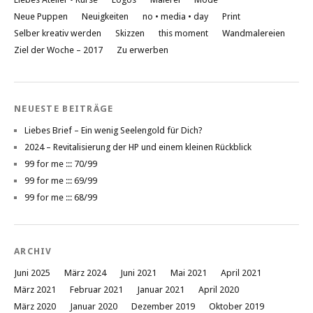
Neue Puppen
Neuigkeiten
no • media • day
Print
Selber kreativ werden
Skizzen
this moment
Wandmalereien
Ziel der Woche – 2017
Zu erwerben
NEUESTE BEITRÄGE
Liebes Brief – Ein wenig Seelengold für Dich?
2024 – Revitalisierung der HP und einem kleinen Rückblick
99 for me ::: 70/99
99 for me ::: 69/99
99 for me ::: 68/99
ARCHIV
Juni 2025
März 2024
Juni 2021
Mai 2021
April 2021
März 2021
Februar 2021
Januar 2021
April 2020
März 2020
Januar 2020
Dezember 2019
Oktober 2019