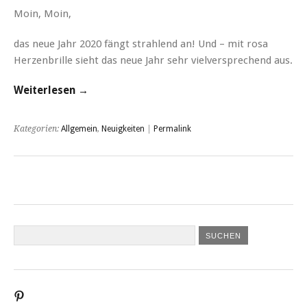
Moin, Moin,
das neue Jahr 2020 fängt strahlend an! Und – mit rosa
Herzenbrille sieht das neue Jahr sehr vielversprechend aus.
Weiterlesen →
Kategorien:
Allgemein
,
Neuigkeiten
|
Permalink
Profil
von