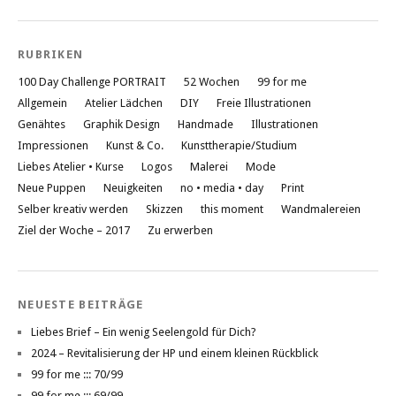
liebesatelier
auf
Pinterest
RUBRIKEN
anzeigen
100 Day Challenge PORTRAIT
52 Wochen
99 for me
Allgemein
Atelier Lädchen
DIY
Freie Illustrationen
Genähtes
Graphik Design
Handmade
Illustrationen
Impressionen
Kunst & Co.
Kunsttherapie/Studium
Liebes Atelier • Kurse
Logos
Malerei
Mode
Neue Puppen
Neuigkeiten
no • media • day
Print
Selber kreativ werden
Skizzen
this moment
Wandmalereien
Ziel der Woche – 2017
Zu erwerben
NEUESTE BEITRÄGE
Liebes Brief – Ein wenig Seelengold für Dich?
2024 – Revitalisierung der HP und einem kleinen Rückblick
99 for me ::: 70/99
99 for me ::: 69/99