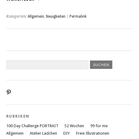
Kategorien:
Allgemein
,
Neuigkeiten
|
Permalink
Profil
von
liebesatelier
auf
Pinterest
RUBRIKEN
anzeigen
100 Day Challenge PORTRAIT
52 Wochen
99 for me
Allgemein
Atelier Lädchen
DIY
Freie Illustrationen