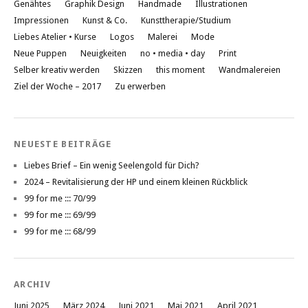
Genähtes
Graphik Design
Handmade
Illustrationen
Impressionen
Kunst & Co.
Kunsttherapie/Studium
Liebes Atelier • Kurse
Logos
Malerei
Mode
Neue Puppen
Neuigkeiten
no • media • day
Print
Selber kreativ werden
Skizzen
this moment
Wandmalereien
Ziel der Woche – 2017
Zu erwerben
NEUESTE BEITRÄGE
Liebes Brief – Ein wenig Seelengold für Dich?
2024 – Revitalisierung der HP und einem kleinen Rückblick
99 for me ::: 70/99
99 for me ::: 69/99
99 for me ::: 68/99
ARCHIV
Juni 2025
März 2024
Juni 2021
Mai 2021
April 2021