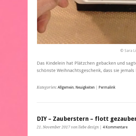
© Sara L
Das Kindelein hat Plätzchen gebacken und sagte
schönste Weihnachtsgeschenk, dass sie jemal
Kategorien:
Allgemein
,
Neuigkeiten
|
Permalink
DIY – Zauberstern – flott gezaube
21. November 2017 von liebe design |
4 Kommentare