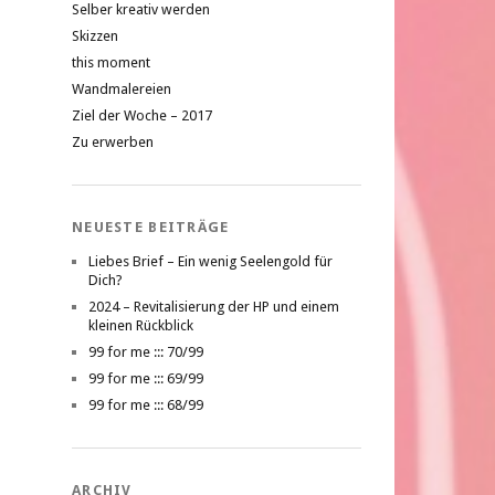
Selber kreativ werden
Skizzen
this moment
Wandmalereien
Ziel der Woche – 2017
Zu erwerben
NEUESTE BEITRÄGE
Liebes Brief – Ein wenig Seelengold für
Dich?
2024 – Revitalisierung der HP und einem
kleinen Rückblick
99 for me ::: 70/99
99 for me ::: 69/99
99 for me ::: 68/99
ARCHIV