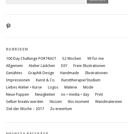
Profil
von
liebesatelier
auf
Pinterest
RUBRIKEN
anzeigen
100 Day Challenge PORTRAIT
52 Wochen
99 for me
Allgemein
Atelier Lädchen
DIY
Freie Illustrationen
Genähtes
Graphik Design
Handmade
Illustrationen
Impressionen
Kunst & Co.
Kunsttherapie/Studium
Liebes Atelier • Kurse
Logos
Malerei
Mode
Neue Puppen
Neuigkeiten
no • media • day
Print
Selber kreativ werden
Skizzen
this moment
Wandmalereien
Ziel der Woche – 2017
Zu erwerben
NEUESTE BEITRÄGE