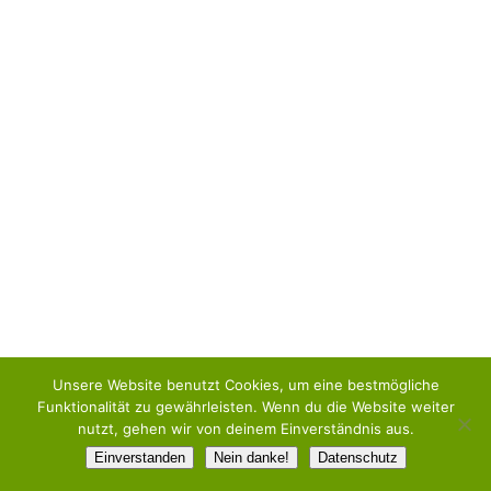
20
Jan
20
De
20
No
20
Ok
20
Se
20
Aug
20
Juli
20
Jun
20
Unsere Website benutzt Cookies, um eine bestmögliche
Ma
Funktionalität zu gewährleisten. Wenn du die Website weiter
20
nutzt, gehen wir von deinem Einverständnis aus.
Apr
Einverstanden
Nein danke!
Datenschutz
20