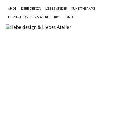
AHOI!
LIEBE DESIGN
LIEBES ATELIER
KUNSTTHERAPIE
ILLUSTRATIONEN & MALEREI
BIO
KONTAKT
„
D
li
H
H
H
…
8.
Juli
20
vo
lie
des
|
Kei
Ko