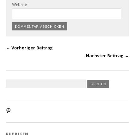
Website
← Vorheriger Beitrag
Nächster Beitrag →
Profil
von
liebesatelier
auf
Pinterest
RUBRIKEN
anzeigen