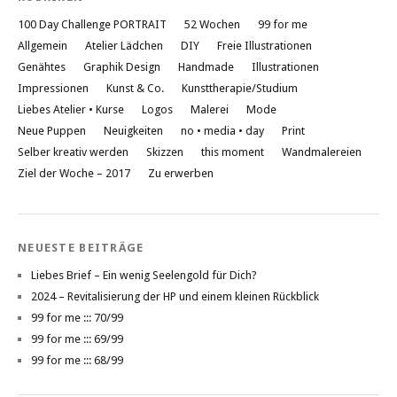
100 Day Challenge PORTRAIT
52 Wochen
99 for me
Allgemein
Atelier Lädchen
DIY
Freie Illustrationen
Genähtes
Graphik Design
Handmade
Illustrationen
Impressionen
Kunst & Co.
Kunsttherapie/Studium
Liebes Atelier • Kurse
Logos
Malerei
Mode
Neue Puppen
Neuigkeiten
no • media • day
Print
Selber kreativ werden
Skizzen
this moment
Wandmalereien
Ziel der Woche – 2017
Zu erwerben
NEUESTE BEITRÄGE
Liebes Brief – Ein wenig Seelengold für Dich?
2024 – Revitalisierung der HP und einem kleinen Rückblick
99 for me ::: 70/99
99 for me ::: 69/99
99 for me ::: 68/99