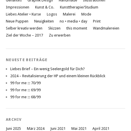
Genähtes
Graphik Design
Handmade
Illustrationen
Impressionen
Kunst & Co.
Kunsttherapie/Studium
Liebes Atelier • Kurse
Logos
Malerei
Mode
Neue Puppen
Neuigkeiten
no • media • day
Print
Selber kreativ werden
Skizzen
this moment
Wandmalereien
Ziel der Woche – 2017
Zu erwerben
NEUESTE BEITRÄGE
Liebes Brief – Ein wenig Seelengold für Dich?
2024 – Revitalisierung der HP und einem kleinen Rückblick
99 for me ::: 70/99
99 for me ::: 69/99
99 for me ::: 68/99
ARCHIV
Juni 2025
März 2024
Juni 2021
Mai 2021
April 2021