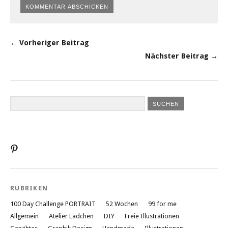
← Vorheriger Beitrag
Nächster Beitrag →
Profil
von
liebesatelier
auf
Pinterest
RUBRIKEN
anzeigen
100 Day Challenge PORTRAIT
52 Wochen
99 for me
Allgemein
Atelier Lädchen
DIY
Freie Illustrationen