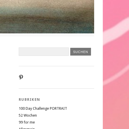
Profil
von
liebesatelier
auf
Pinterest
RUBRIKEN
anzeigen
100 Day Challenge PORTRAIT
52 Wochen
99 for me