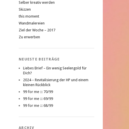
Selber kreativ werden
Skizzen
this moment
Wandmalereien
Ziel der Woche – 2017
Zu erwerben
NEUESTE BEITRÄGE
Liebes Brief – Ein wenig Seelengold für
Dich?
2024 – Revitalisierung der HP und einem
kleinen Rückblick
99 for me ::: 70/99
99 for me ::: 69/99
99 for me ::: 68/99
ARCHIV