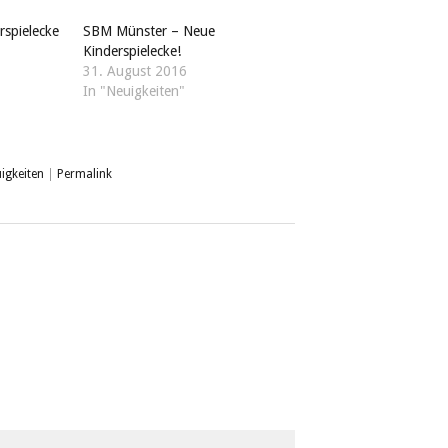
rspielecke
SBM Münster – Neue
Kinderspielecke!
31. August 2016
In "Neuigkeiten"
igkeiten
|
Permalink