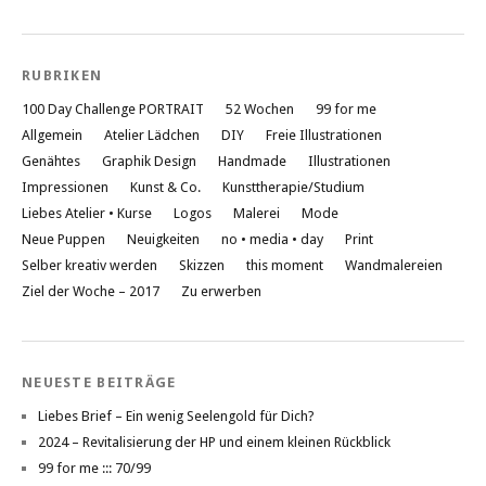
von
liebesatelier
auf
Pinterest
RUBRIKEN
anzeigen
100 Day Challenge PORTRAIT
52 Wochen
99 for me
Allgemein
Atelier Lädchen
DIY
Freie Illustrationen
Genähtes
Graphik Design
Handmade
Illustrationen
Impressionen
Kunst & Co.
Kunsttherapie/Studium
Liebes Atelier • Kurse
Logos
Malerei
Mode
Neue Puppen
Neuigkeiten
no • media • day
Print
Selber kreativ werden
Skizzen
this moment
Wandmalereien
Ziel der Woche – 2017
Zu erwerben
NEUESTE BEITRÄGE
Liebes Brief – Ein wenig Seelengold für Dich?
2024 – Revitalisierung der HP und einem kleinen Rückblick
99 for me ::: 70/99