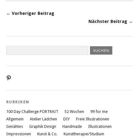
← Vorheriger Beitrag
Nächster Beitrag →
Profil
von
liebesatelier
auf
Pinterest
RUBRIKEN
anzeigen
100 Day Challenge PORTRAIT
52 Wochen
99 for me
Allgemein
Atelier Lädchen
DIY
Freie Illustrationen
Genähtes
Graphik Design
Handmade
Illustrationen
Impressionen
Kunst & Co.
Kunsttherapie/Studium