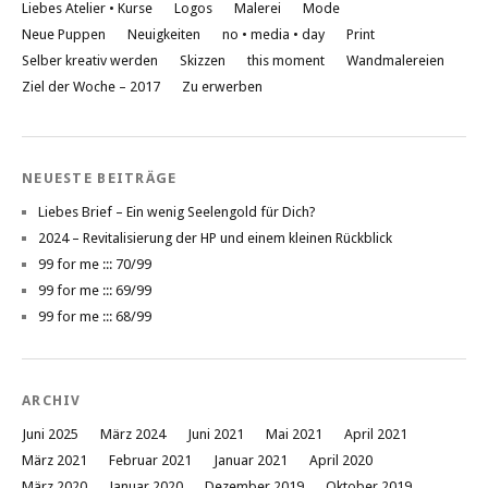
Liebes Atelier • Kurse
Logos
Malerei
Mode
Neue Puppen
Neuigkeiten
no • media • day
Print
Selber kreativ werden
Skizzen
this moment
Wandmalereien
Ziel der Woche – 2017
Zu erwerben
NEUESTE BEITRÄGE
Liebes Brief – Ein wenig Seelengold für Dich?
2024 – Revitalisierung der HP und einem kleinen Rückblick
99 for me ::: 70/99
99 for me ::: 69/99
99 for me ::: 68/99
ARCHIV
Juni 2025
März 2024
Juni 2021
Mai 2021
April 2021
März 2021
Februar 2021
Januar 2021
April 2020
März 2020
Januar 2020
Dezember 2019
Oktober 2019