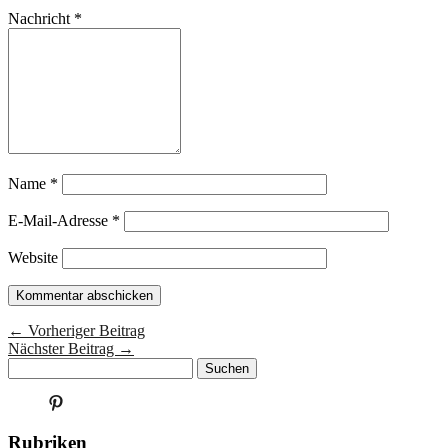
Nachricht
*
Name
*
E-Mail-Adresse
*
Website
← Vorheriger Beitrag
Nächster Beitrag →
Profil
von
liebesatelier
Rubriken