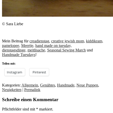
© Sara Liebe
Mein Beitrag für
creadienstag,
creative jewish mom,
kiddikram,
pamelopee,
Meertje,
hand made on tuesday,
dienstagsdinge,
meitlisache,
Seasonal Sewing March
und
Handmade Tuesdays
!
Teilen mit:
Instagram
Pinterest
Kategorien:
Allgemein
,
Genähtes
,
Handmade
,
Neue Puppen
,
Neuigkeiten
|
Permalink
Schreibe einen Kommentar
Pflichtfelder sind mit
*
markiert.