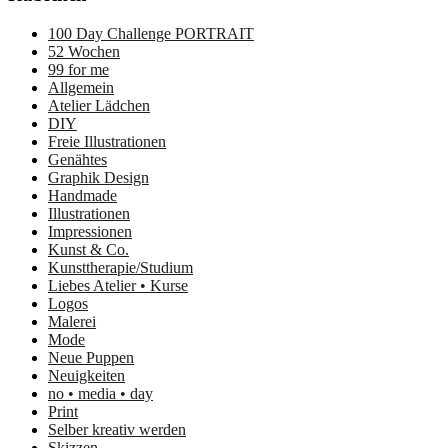
auf
Pinterest
100 Day Challenge PORTRAIT
anzeigen
52 Wochen
99 for me
Allgemein
Atelier Lädchen
DIY
Freie Illustrationen
Genähtes
Graphik Design
Handmade
Illustrationen
Impressionen
Kunst & Co.
Kunsttherapie/Studium
Liebes Atelier • Kurse
Logos
Malerei
Mode
Neue Puppen
Neuigkeiten
no • media • day
Print
Selber kreativ werden
Skizzen