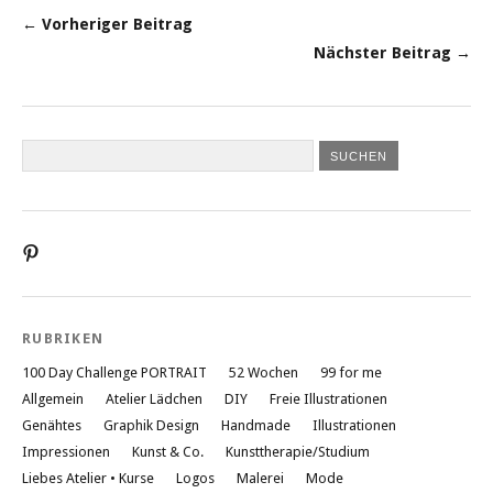
← Vorheriger Beitrag
Nächster Beitrag →
Profil
von
liebesatelier
auf
Pinterest
RUBRIKEN
anzeigen
100 Day Challenge PORTRAIT
52 Wochen
99 for me
Allgemein
Atelier Lädchen
DIY
Freie Illustrationen
Genähtes
Graphik Design
Handmade
Illustrationen
Impressionen
Kunst & Co.
Kunsttherapie/Studium
Liebes Atelier • Kurse
Logos
Malerei
Mode