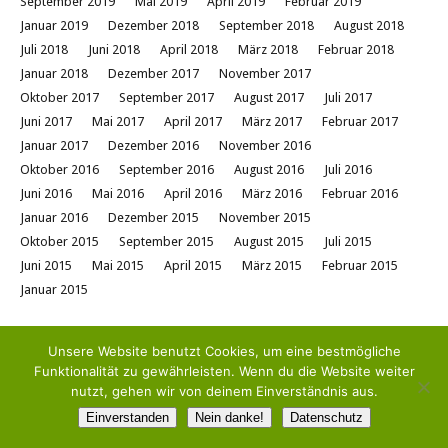
September 2019
Mai 2019
April 2019
Februar 2019
Januar 2019
Dezember 2018
September 2018
August 2018
Juli 2018
Juni 2018
April 2018
März 2018
Februar 2018
Januar 2018
Dezember 2017
November 2017
Oktober 2017
September 2017
August 2017
Juli 2017
Juni 2017
Mai 2017
April 2017
März 2017
Februar 2017
Januar 2017
Dezember 2016
November 2016
Oktober 2016
September 2016
August 2016
Juli 2016
Juni 2016
Mai 2016
April 2016
März 2016
Februar 2016
Januar 2016
Dezember 2015
November 2015
Oktober 2015
September 2015
August 2015
Juli 2015
Juni 2015
Mai 2015
April 2015
März 2015
Februar 2015
Januar 2015
Unsere Website benutzt Cookies, um eine bestmögliche
Copyright © 2025 Sara Liebe
Funktionalität zu gewährleisten. Wenn du die Website weiter
:::
nutzt, gehen wir von deinem Einverständnis aus.
Bitte kopiere und verwende keine Fotos von meiner Website ohne
Einverstanden
Nein danke!
Datenschutz
vorherige Rücksprache. Dank´Dir!