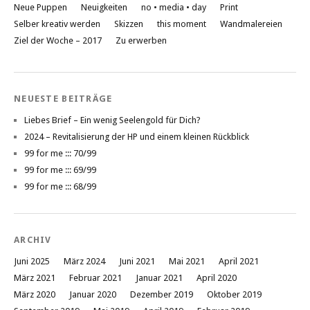
Neue Puppen
Neuigkeiten
no • media • day
Print
Selber kreativ werden
Skizzen
this moment
Wandmalereien
Ziel der Woche – 2017
Zu erwerben
NEUESTE BEITRÄGE
Liebes Brief – Ein wenig Seelengold für Dich?
2024 – Revitalisierung der HP und einem kleinen Rückblick
99 for me ::: 70/99
99 for me ::: 69/99
99 for me ::: 68/99
ARCHIV
Juni 2025
März 2024
Juni 2021
Mai 2021
April 2021
März 2021
Februar 2021
Januar 2021
April 2020
März 2020
Januar 2020
Dezember 2019
Oktober 2019