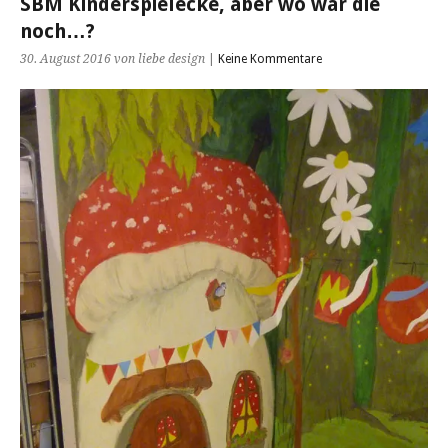
SBM Kinderspielecke, aber wo war die
noch…?
30. August 2016
von liebe design
|
Keine Kommentare